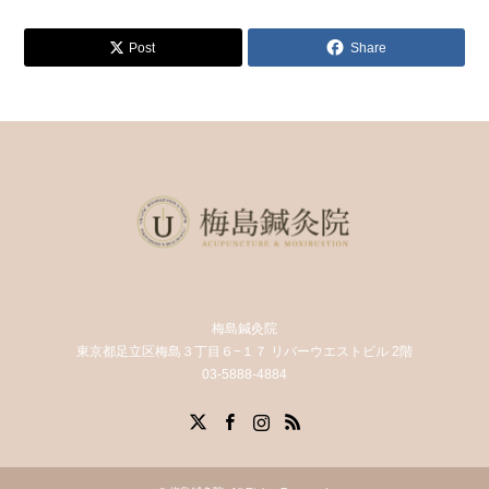
Post
Share
梅島鍼灸院
東京都足立区梅島３丁目６−１７ リバーウエストビル 2階
03-5888-4884
X
Facebook
Instagram
RSS