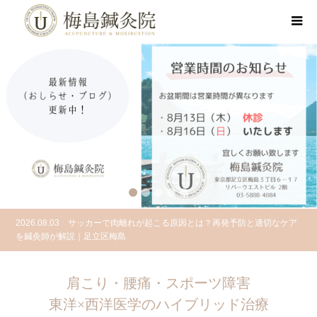
2
3
4
5
2026.08.03
サッカーで肉離れが起こる原因とは？再発予防と適切なケア
を鍼灸師が解説｜足立区梅島
2026.07.30
グロインペイン症候群（鼠径部痛症候群）とは？サッカー選
手に多い股関節痛の原因を解説｜足立区梅島
肩こり・腰痛・スポーツ障害
東洋×西洋医学のハイブリッド治療
2026.07.28
サッカーによる股関節痛の原因とは？スポーツ障害を鍼灸師