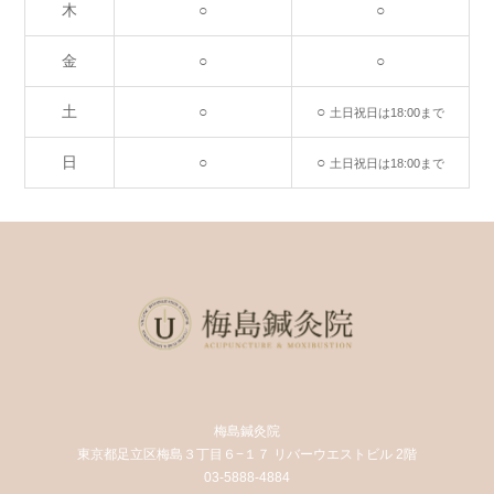
木
○
○
金
○
○
土
○
○
土日祝日は18:00まで
日
○
○
土日祝日は18:00まで
梅島鍼灸院
東京都足立区梅島３丁目６−１７ リバーウエストビル 2階
03-5888-4884