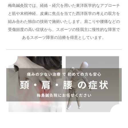
が解説｜足立区梅島
梅島鍼灸院では、経絡・経穴を用いた東洋医学的なアプローチ
と筋や末梢神経、皮膚に焦点を当てた西洋医学の考えの双方を
2026.07.15
☆7月の営業時間変更について
組み合わた独自の技術で施術いたします。肩こりや腰痛などの
受傷頻度の高い症状から、スポーツの怪我主に慢性的な障害で
2026.08.06
フットボーラーズアンクルとは？サッカー選手に多い足首前
方の痛みの原因と鍼灸師が考えるコンディショニング｜足立区梅島
あるスポーツ障害の治療を得意としています。