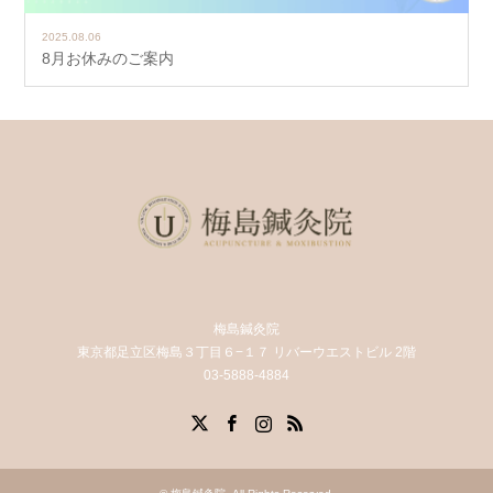
2025.08.06
8月お休みのご案内
梅島鍼灸院
東京都足立区梅島３丁目６−１７ リバーウエストビル 2階
03-5888-4884
X
Facebook
Instagram
RSS