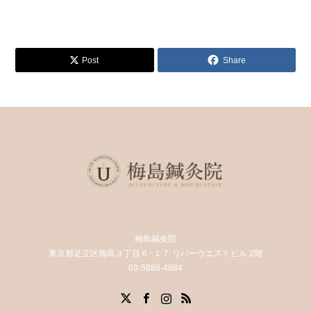
Post
Share
梅島鍼灸院
東京都足立区梅島３丁目６−１７ リバーウエストビル 2階
03-5888-4884
X
Facebook
Instagram
RSS