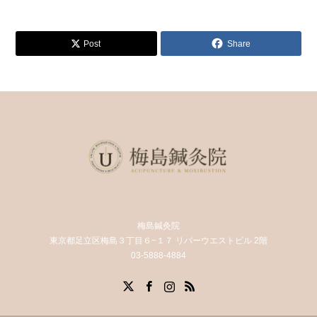
Post
Share
梅島鍼灸院
東京都足立区梅島３丁目６−１７ リバーウエストビル 2階
03-5888-4884
X
Facebook
Instagram
RSS