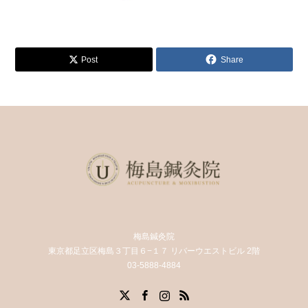
Post
Share
梅島鍼灸院
東京都足立区梅島３丁目６−１７ リバーウエストビル 2階
03-5888-4884
X
Facebook
Instagram
RSS