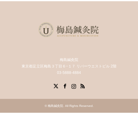
梅島鍼灸院
東京都足立区梅島３丁目６−１７ リバーウエストビル 2階
03-5888-4884
X
Facebook
Instagram
RSS
©
梅島鍼灸院
. All Rights Reserved.