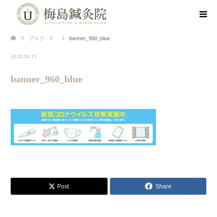
ブログ
banner_960_blue
2020.04.15
banner_960_blue
Post
Share