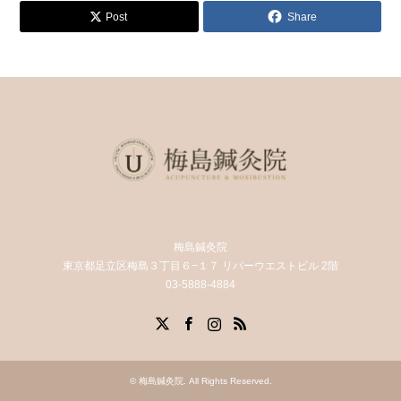
Post
Share
梅島鍼灸院
東京都足立区梅島３丁目６−１７ リバーウエストビル 2階
03-5888-4884
X
Facebook
Instagram
RSS
©
梅島鍼灸院
. All Rights Reserved.