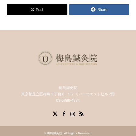
Post
Share
梅島鍼灸院
東京都足立区梅島３丁目６−１７ リバーウエストビル 2階
03-5888-4884
X
Facebook
Instagram
RSS
©
梅島鍼灸院
. All Rights Reserved.