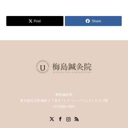
Post
Share
梅島鍼灸院
東京都足立区梅島３丁目６−１７ リバーウエストビル 2階
03-5888-4884
X
Facebook
Instagram
RSS