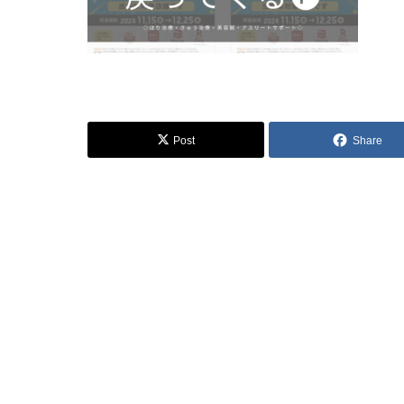
Post
Share