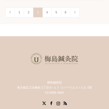
1
2
3
4
5
6
梅島鍼灸院
東京都足立区梅島３丁目６−１７ リバーウエストビル 2階
03-5888-4884
X
Facebook
Instagram
RSS